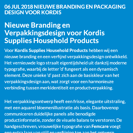
06 JUL 2018
NIEUWE BRANDING EN PACKAGING
DESIGN VOOR KORDIS
Nieuwe Branding en
Verpakkingsdesign voor Kordis
Supplies Household Products
Voor
Kordis Supplies Household Products
hebben wij een
nieuwe branding en een verfijnd verpakkingsdesign ontwikkeld.
Het vernieuwde logo straalt eigentijdsheid uit dankzij moderne
typografie, waarbij de letter ‘d’ fungeert als een dynamisch
element. Deze unieke ‘d’ past zich aan de basiskleur van het
verpakkingsdesign aan, wat zorgt voor een harmonieuze
verbinding tussen merkidentiteit en productverpakking.
Het verpakkingsontwerp heeft een frisse, elegante uitstraling,
met een aquarel bloemenillustratie als basis. Daarbovenop
communiceren duidelijke panels alle benodigde
productinformatie, zonder de visuele balans te verstoren. De
handgeschreven, vrouwelijke typografie van
Femcare
voegt
een extra laag van stijl en verfijning toe aan het ontwerp.