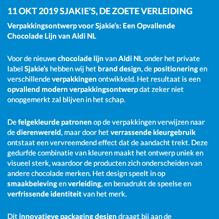
11 OKT 2019
SJAKIE’S, DE ZOETE VERLEIDING
Verpakkingsontwerp voor Sjakie’s: Een Opvallende
Chocolade Lijn van Aldi NL
Voor de nieuwe
chocolade lijn
van
Aldi NL
onder het private
label
Sjakie’s
hebben wij het
brand design
, de
positionering
en
verschillende
verpakkingen
ontwikkeld. Het resultaat is een
opvallend modern verpakkingsontwerp
dat zeker niet
onopgemerkt zal blijven in het schap.
De
felgekleurde patronen
op de verpakkingen verwijzen naar
de
dierenwereld
, maar door het
verrassende kleurgebruik
ontstaat een vervreemdend effect dat de aandacht trekt. Deze
gedurfde combinatie van kleuren maakt het ontwerp uniek en
visueel sterk, waardoor de producten zich onderscheiden van
andere chocolade merken. Het design speelt in op
smaakbeleving
en
verleiding
, en benadrukt de speelse en
verfrissende identiteit
van het merk.
Dit
innovatieve packaging design
draagt bij aan de