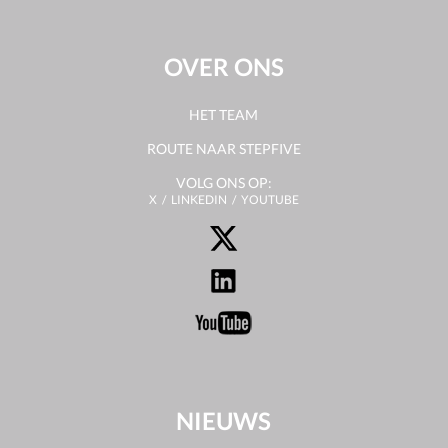
OVER ONS
HET TEAM
ROUTE NAAR STEPFIVE
VOLG ONS OP:
X
LINKEDIN
YOUTUBE
NIEUWS