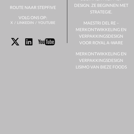
DESIGN. ZE BEGINNEN MET
ROUTE NAAR STEPFIVE
STRATEGIE.
VOLG ONS OP:
X
LINKEDIN
YOUTUBE
MAESTRI DEL RE –
MERKONTWIKKELING EN
VERPAKKINGSDESIGN
VOOR ROYAL A-WARE
MERKONTWIKKELING EN
VERPAKKINGSDESIGN
LISIMO VAN BIEZE FOODS