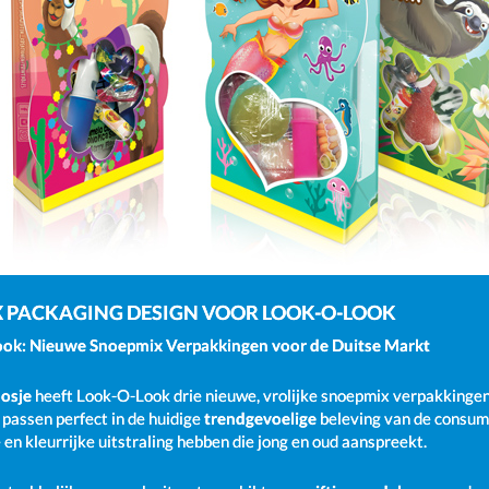
 PACKAGING DESIGN VOOR LOOK-O-LOOK
Look: Nieuwe Snoepmix Verpakkingen voor de Duitse Markt
osje
heeft Look-O-Look drie nieuwe, vrolijke snoepmix verpakkingen 
n passen perfect in de huidige
trendgevoelige
beleving van de consum
e en kleurrijke uitstraling hebben die jong en oud aanspreekt.