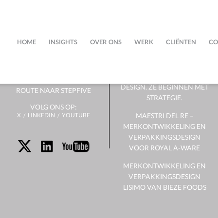
OVER
NIEUWS
ONS
HOME
INSIGHTS
OVER ONS
WERK
CLIËNTEN
CO
SUCCESVOLLE
VERPAKKINGEN
HET TEAM
BEGINNEN NIET MET
DESIGN. ZE BEGINNEN MET
ROUTE NAAR STEPFIVE
STRATEGIE.
VOLG ONS OP:
X
LINKEDIN
YOUTUBE
MAESTRI DEL RE –
MERKONTWIKKELING EN
VERPAKKINGSDESIGN
VOOR ROYAL A-WARE
MERKONTWIKKELING EN
VERPAKKINGSDESIGN
LISIMO VAN BIEZE FOODS