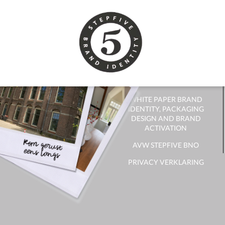
CONTACT
CONTACT OPNEMEN
NIEUWSBRIEF
ONTVANGEN?
WHITE PAPER BRAND
IDENTITY, PACKAGING
DESIGN AND BRAND
ACTIVATION
AVW STEPFIVE BNO
PRIVACY VERKLARING