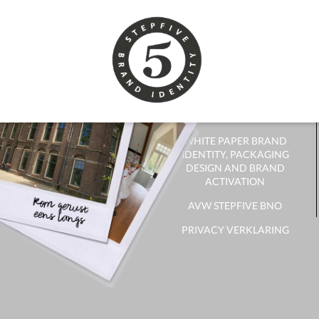
CONTACT
CONTACT OPNEMEN
NIEUWSBRIEF
ONTVANGEN?
WHITE PAPER BRAND
IDENTITY, PACKAGING
DESIGN AND BRAND
ACTIVATION
AVW STEPFIVE BNO
PRIVACY VERKLARING