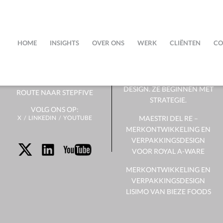
OVER
NIEUWS
ONS
HOME
INSIGHTS
OVER ONS
WERK
CLIËNTEN
CO
SUCCESVOLLE
VERPAKKINGEN
HET TEAM
BEGINNEN NIET MET
DESIGN. ZE BEGINNEN MET
ROUTE NAAR STEPFIVE
STRATEGIE.
VOLG ONS OP:
X
LINKEDIN
YOUTUBE
MAESTRI DEL RE –
MERKONTWIKKELING EN
VERPAKKINGSDESIGN
VOOR ROYAL A-WARE
MERKONTWIKKELING EN
VERPAKKINGSDESIGN
LISIMO VAN BIEZE FOODS