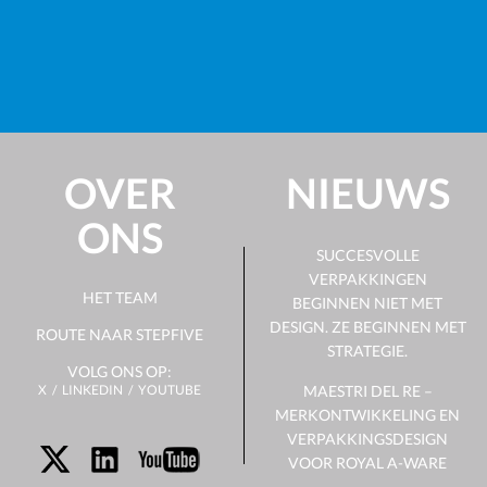
OVER
NIEUWS
ONS
SUCCESVOLLE
VERPAKKINGEN
HET TEAM
BEGINNEN NIET MET
DESIGN. ZE BEGINNEN MET
ROUTE NAAR STEPFIVE
STRATEGIE.
VOLG ONS OP:
X
LINKEDIN
YOUTUBE
MAESTRI DEL RE –
MERKONTWIKKELING EN
VERPAKKINGSDESIGN
VOOR ROYAL A-WARE