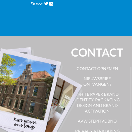
Share
CONTACT
CONTACT OPNEMEN
NIEUWSBRIEF
ONTVANGEN?
WHITE PAPER BRAND
IDENTITY, PACKAGING
DESIGN AND BRAND
ACTIVATION
AVW STEPFIVE BNO
PRIVACY VERKLARING