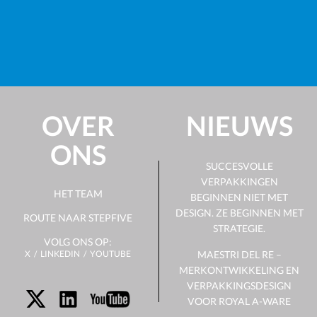
OVER
NIEUWS
ONS
SUCCESVOLLE
VERPAKKINGEN
HET TEAM
BEGINNEN NIET MET
DESIGN. ZE BEGINNEN MET
ROUTE NAAR STEPFIVE
STRATEGIE.
VOLG ONS OP:
X
LINKEDIN
YOUTUBE
MAESTRI DEL RE –
MERKONTWIKKELING EN
VERPAKKINGSDESIGN
VOOR ROYAL A-WARE