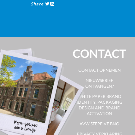
Share
CONTACT
CONTACT OPNEMEN
NIEUWSBRIEF
ONTVANGEN?
WHITE PAPER BRAND
IDENTITY, PACKAGING
DESIGN AND BRAND
ACTIVATION
AVW STEPFIVE BNO
PRIVACY VERKLARING