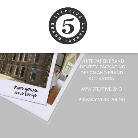
CONTACT
CONTACT OPNEMEN
NIEUWSBRIEF
ONTVANGEN?
WHITE PAPER BRAND
IDENTITY, PACKAGING
DESIGN AND BRAND
ACTIVATION
AVW STEPFIVE BNO
PRIVACY VERKLARING