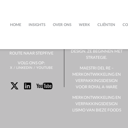
OVER
NIEUWS
ONS
HOME
INSIGHTS
OVER ONS
WERK
CLIËNTEN
CO
SUCCESVOLLE
VERPAKKINGEN
HET TEAM
BEGINNEN NIET MET
DESIGN. ZE BEGINNEN MET
ROUTE NAAR STEPFIVE
STRATEGIE.
VOLG ONS OP:
X
LINKEDIN
YOUTUBE
MAESTRI DEL RE –
MERKONTWIKKELING EN
VERPAKKINGSDESIGN
VOOR ROYAL A-WARE
MERKONTWIKKELING EN
VERPAKKINGSDESIGN
LISIMO VAN BIEZE FOODS