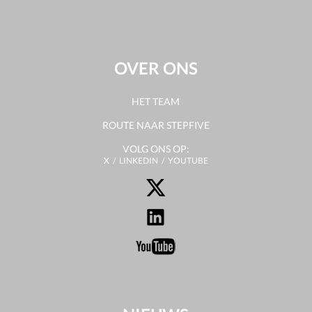
OVER ONS
HET TEAM
ROUTE NAAR STEPFIVE
VOLG ONS OP:
X
LINKEDIN
YOUTUBE