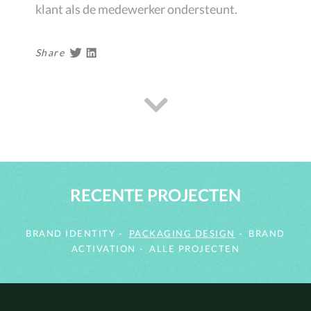
klant als de medewerker ondersteunt.
Share
RECENTE PROJECTEN
BRAND IDENTITY
PACKAGING DESIGN
BRAND
ACTIVATION
ALLE PROJECTEN